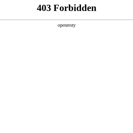
产品及服务
行业解决方案
合作伙伴
投资者关系
数据资产入表
预约专家咨询
合性服务，旨在帮助企业将数据资源转化为可在财务报表中体现的数据资
会计处理等环节，支持企业挖掘数据价值，优化财务结构，并提升融资能力。
核心功能
数据产品规划与设计