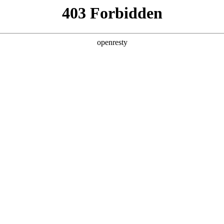
产品及服务
行业解决方案
合作伙伴
投资者关系
业务挑战
数据质量和安全性风险高
数据质量不稳定，且安全性难以保
障，特别是在多系统集成和跨部门
协作中，数据错误和数据泄露风险
增大，给企业带来潜在的法律和合